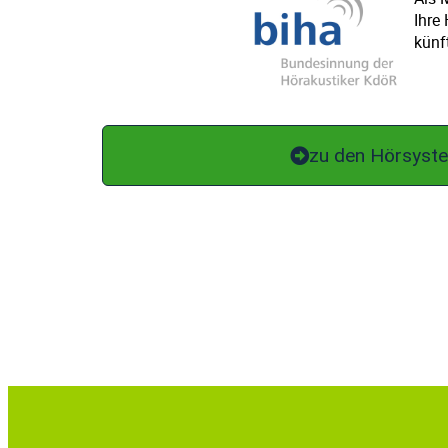
Ihre
künf
zu den Hörsyst