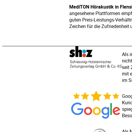
MediTON Hörakustik in Flens
angesehene Plattformen empfe
guten Preis-Leistungs-Verhält
Zeichen für die Zufriedenheit
Als 
nich
seit
mit 
im S
Goog
Kund
spie
Beso
Als 