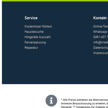
Service
Kontakt
Kostenloser Hörtest
Online-Ter
Hausbesuche
Whatsapp
Hörgeräte Auswahl
0461-407 
Fernanpassung
info@medi
Reparatur
Datenschu
Impressu
* Alle Preise enthalten die Mehrwertste
teilweise Bezuschussung zu erhalten, b
Hörgerät. ** Sonderpreis für Zubehör g