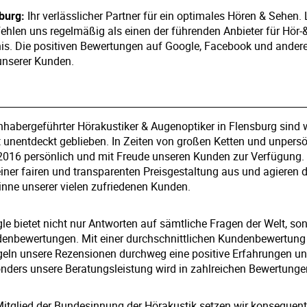
burg:
Ihr verlässlicher Partner für ein optimales Hören & Sehen
hlen uns regelmäßig als einen der führenden Anbieter für Hör
nis. Die positiven Bewertungen auf Google, Facebook und andere
 unserer Kunden.
inhabergeführter Hörakustiker & Augenoptiker in Flensburg sind 
t unentdeckt geblieben. In Zeiten von großen Ketten und unpers
 2016 persönlich und mit Freude unseren Kunden zur Verfügung
einer fairen und transparenten Preisgestaltung aus und agieren 
inne unserer vielen zufriedenen Kunden.
le bietet nicht nur Antworten auf sämtliche Fragen der Welt, so
enbewertungen. Mit einer durchschnittlichen Kundenbewertung 
geln unsere Rezensionen durchweg eine positive Erfahrungen un
nders unsere Beratungsleistung wird in zahlreichen Bewertunge
Mitglied der Bundesinnung der Hörakustik setzen wir konsequent