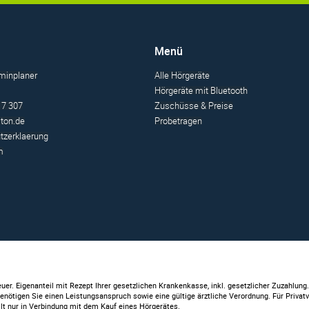
Menü
minplaner
Alle Hörgeräte
Hörgeräte mit Bluetooth
17 307
Zuschüsse & Preise
ton.de
Probetragen
tzerklaerung
m
uer. Eigenanteil mit Rezept Ihrer gesetzlichen Krankenkasse, inkl. gesetzlicher Zuzahlung
enötigen Sie einen Leistungsanspruch sowie eine gültige ärztliche Verordnung. Für Privatv
ilt nur in Verbindung mit dem Kauf eines Hörgerätes.