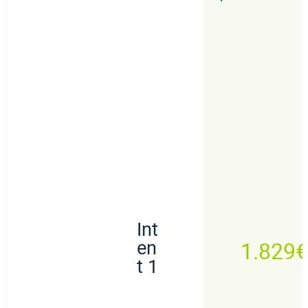
Int
en
1.829€
t 1