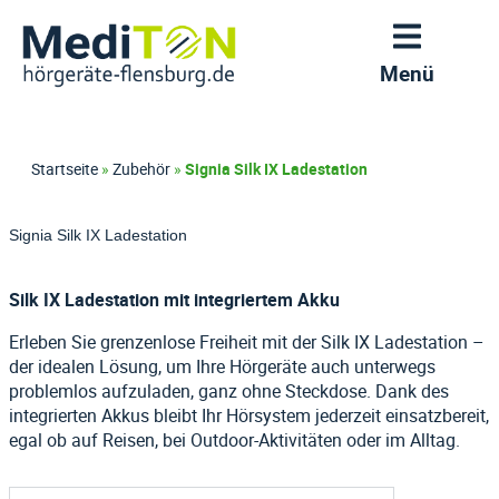
Was soll es können? ( Wichtige Eigenschaften )
Was darf es kosten? (Nulltarif bis Premium)
Wie soll es aussehen ? ( Bauform )
Hörgeräte Katalog
Hörgerätemarken
Wissenwertes
Leistungen
Kontakt
Menü
Nulltarif Hörgeräte
In-dem-Ohr (IdO)
mit Akku wiederaufladbar
Signia
Fast unsichtbar
Terminplaner
Alle Hörgeräte entdecken
Hörgeräteversicherung
Kontaktseite
Premium Hörgeräte
mit Bluetooth überall verbunden
Oticon
Startseite
»
Zubehör
»
Signia Silk IX Ladestation
Ex-Hörer (RIC)
Hörtest im Fachgeschäft
Was darf es kosten?
Krankenkassenzuschuss
Online Termin buchen
Sehr beliebt
(Nulltarif bis Premium)
Aktuelle Angebote
nahezu unsichtbar
Bernafon
Signia Silk IX Ladestation
Hausbesuch
Wann Sie ein Rezept für ein
Hinter-dem-Ohr (HdO)
Wie soll es aussehen ?
Signia IX Hörgeräte
zuzahlungsfrei
Resound
Hörgerät erhalten
Angebote
Silk IX Ladestation mit integriertem Akku
Handlich viel Leistung
( Bauform )
Erleben Sie grenzenlose Freiheit mit der Silk IX Ladestation –
Wartung und Pflege Ihrer
der idealen Lösung, um Ihre Hörgeräte auch unterwegs
Was soll es können?
Hörgeräte
problemlos aufzuladen, ganz ohne Steckdose. Dank des
( Wichtige Eigenschaften )
integrierten Akkus bleibt Ihr Hörsystem jederzeit einsatzbereit,
egal ob auf Reisen, bei Outdoor-Aktivitäten oder im Alltag.
Hörgerätemarken