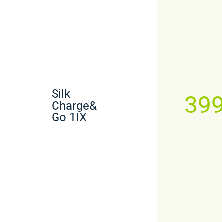
Silk
39
Charge&
Go 1IX