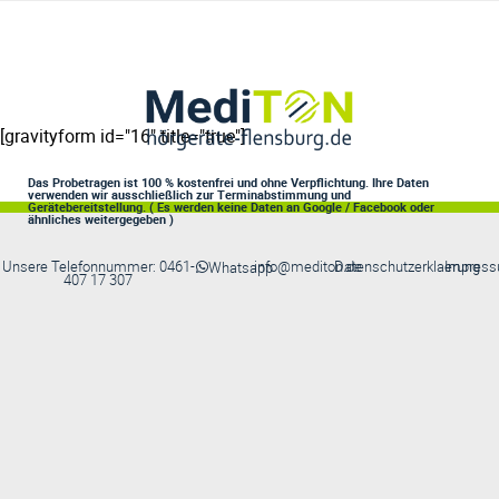
[gravityform id="16" title="true"]
Das Probetragen ist 100 % kostenfrei und ohne Verpflichtung. Ihre Daten
verwenden wir ausschließlich zur Terminabstimmung und
Gerätebereitstellung. ( Es werden keine Daten an Google / Facebook oder
ähnliches weitergegeben )
Unsere Telefonnummer: 0461-
info@mediton.de
Datenschutzerklaerung
Impres
Whatsapp
407 17 307